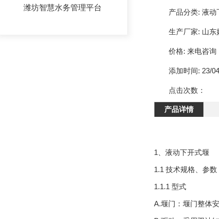
潍坊拦蓄盾
潍坊智慧水务管理平台
产品分类:
液动
潍坊水平溢流格栅
生产厂家:
山东
价格:
来电咨询
潍坊提砂器
添加时间:
23/04
潍坊液动下开式堰门
点击次数：
潍坊液压旋转堰门
产品详情
潍坊智能截流井
潍坊智能喷射器
1、液动下开式堰
1.1 技术规格、参数
潍坊智能平板闸
1.1.1 型式
A.堰门：堰门整体