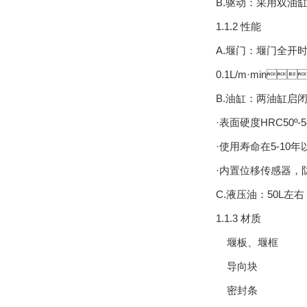
B.驱动：采用双油
1.1.2 性能
A.堰门：堰
0.1L/m
·
min

B.油缸：两油缸启
·表面硬度
HRC50
º
-5
·使用寿命在
5-10
年
·内置位移传感器
C.液压油：
50L
左右
1.1.3 材质
堰板、堰框
导向块
PE
密封条
E